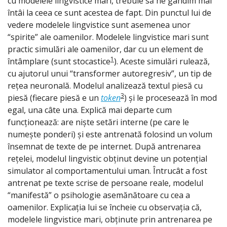
cu modelele lingvistice mari, trebuie să ne gândim mai 
întâi la ceea ce sunt acestea de fapt. Din punctul lui de 
vedere modelele lingvistice sunt asemenea unor
“spirite” ale oamenilor. Modelele lingvistice mari sunt 
practic simulări ale oamenilor, dar cu un element de 
1
întâmplare (sunt stocastice
). Aceste simulări rulează, 
cu ajutorul unui “transformer autoregresiv”, un tip de 
rețea neuronală. Modelul analizează textul piesă cu 
3
piesă (fiecare piesă e un 
token
) și le procesează în mod 
egal, una câte una. Explică mai departe cum 
funcționează: are niște setări interne (pe care le 
numește ponderi) și este antrenată folosind un volum 
însemnat de texte de pe internet. După antrenarea 
rețelei, modelul lingvistic obținut devine un potențial 
simulator al comportamentului uman. Întrucât a fost 
antrenat pe texte scrise de persoane reale, modelul 
“manifestă” o psihologie asemănătoare cu cea a 
oamenilor. Explicația lui se încheie cu observația că, 
modelele lingvistice mari, obținute prin antrenarea pe 