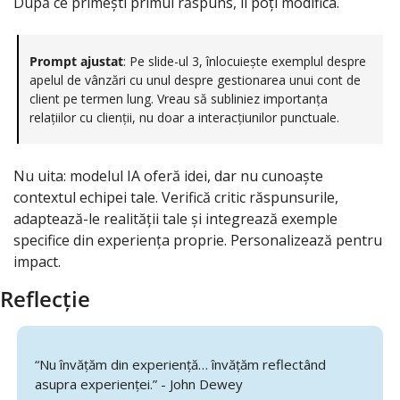
După ce primești primul răspuns, îl poți modifica.
Prompt ajustat
: Pe slide-ul 3, înlocuiește exemplul despre 
apelul de vânzări cu unul despre gestionarea unui cont de 
client pe termen lung. Vreau să subliniez importanța 
relațiilor cu clienții, nu doar a interacțiunilor punctuale.
Nu uita: modelul IA oferă idei, dar nu cunoaște 
contextul echipei tale. Verifică critic răspunsurile, 
adaptează-le realității tale și integrează exemple 
specifice din experiența proprie. Personalizează pentru 
impact.
Reflecție
“Nu învățăm din experiență… învățăm reflectând 
asupra experienței.” - John Dewey