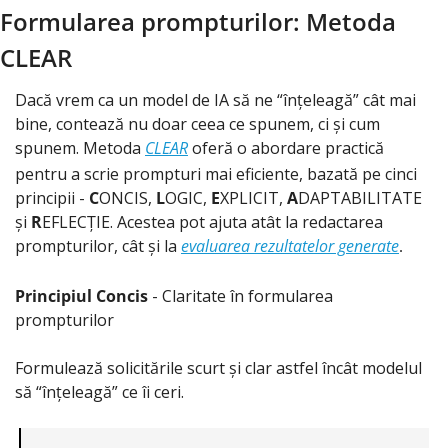
Formularea prompturilor: Metoda 
CLEAR
Dacă vrem ca un model de IA să ne “înțeleagă” cât mai 
bine, contează nu doar ceea ce spunem, ci și cum 
spunem. Metoda 
CLEAR
oferă o abordare practică 
pentru a scrie prompturi mai eficiente, bazată pe cinci 
principii - 
C
ONCIS, 
L
OGIC, 
E
XPLICIT, 
A
DAPTABILITATE 
și 
R
EFLECȚIE. Acestea pot ajuta atât la redactarea 
prompturilor, cât și la
evaluarea rezultatelor generate
.
Principiul Concis
 - Claritate în formularea 
prompturilor
Formulează solicitările scurt și clar astfel încât modelul 
să “înțeleagă” ce îi ceri.