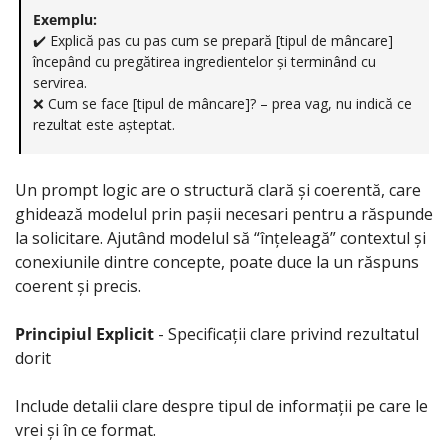
Exemplu:
✔️ Explică pas cu pas cum se prepară [tipul de mâncare] 
începând cu pregătirea ingredientelor și terminând cu 
servirea. 
❌
 Cum se face [tipul de mâncare]? – prea vag, nu indică ce 
rezultat este așteptat.
Un prompt logic are o structură clară și coerentă, care 
ghidează modelul prin pașii necesari pentru a răspunde 
la solicitare. Ajutând modelul să “înțeleagă” contextul și 
conexiunile dintre concepte, poate duce la un răspuns 
coerent și precis.
Principiul Explicit
 - Specificații clare privind rezultatul 
dorit
Include detalii clare despre tipul de informații pe care le 
vrei și în ce format.