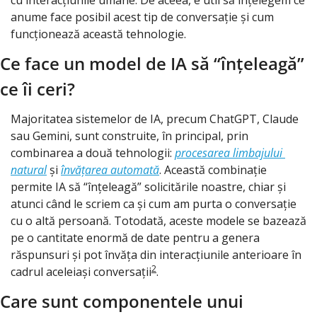
cu interacțiunile umane. De aceea, e util să înțelegem ce 
anume face posibil acest tip de conversație și cum 
funcționează această tehnologie.
Ce face un model de IA să “înțeleagă” 
ce îi ceri?
Majoritatea sistemelor de IA, precum ChatGPT, Claude 
sau Gemini, sunt construite, în principal, prin 
combinarea a două tehnologii: 
procesarea limbajului 
natural
 și 
învățarea automată
. Această combinație 
permite IA să “înțeleagă” solicitările noastre, chiar și 
atunci când le scriem ca și cum am purta o conversație 
cu o altă persoană. Totodată, aceste modele se bazează 
pe o cantitate enormă de date pentru a genera 
răspunsuri și pot învăța din interacțiunile anterioare în 
2
cadrul aceleiași conversații
.
Care sunt componentele unui 