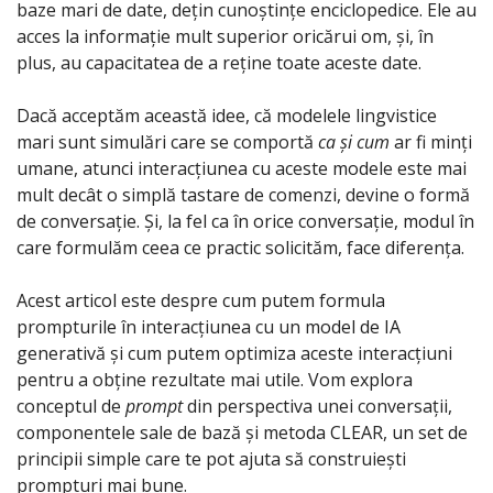
baze mari de date, dețin cunoștințe enciclopedice. Ele au 
acces la informație mult superior oricărui om, și, în 
plus, au capacitatea de a reține toate aceste date.
Dacă acceptăm această idee, că modelele lingvistice 
mari sunt simulări care se comportă 
ca și cum
 ar fi minți 
umane, atunci interacțiunea cu aceste modele este mai 
mult decât o simplă tastare de comenzi, devine o formă 
de conversație. Și, la fel ca în orice conversație, modul în 
care formulăm ceea ce practic solicităm, face diferența.
Acest articol este despre cum putem formula 
prompturile în interacțiunea cu un model de IA 
generativă și cum putem optimiza aceste interacțiuni 
pentru a obține rezultate mai utile. Vom explora 
conceptul de 
prompt
 din perspectiva unei conversații, 
componentele sale de bază și metoda CLEAR, un set de 
principii simple care te pot ajuta să construiești 
prompturi mai bune.