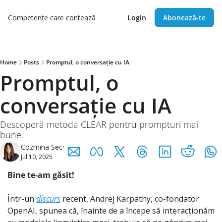
Competențe care contează
Login
Abonează-te
Home
Posts
Promptul, o conversație cu IA
Promptul, o 
conversație cu IA
Descoperă metoda CLEAR pentru prompturi mai 
bune.
Cozmina Secula
Jul 10, 2025
Bine te-am găsit!
Într-un 
discurs
 recent, Andrej Karpathy, co-fondator 
OpenAI, spunea că, înainte de a începe să interacționăm 