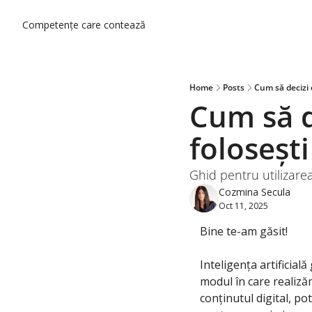
Competențe care contează
Home
Posts
Cum să decizi d
Cum să de
foloseșt
Ghid pentru utilizarea
Cozmina Secula
Oct 11, 2025
Bine te-am găsit!
Inteligența artificia
modul în care realiză
conținutul digital, pot