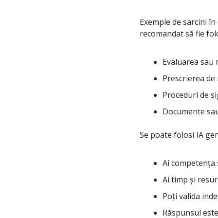
Exemple de sarcini în
recomandat să fie folo
Evaluarea sau 
Prescrierea de
Proceduri de s
Documente sau 
Se poate folosi IA gen
Ai competența s
Ai timp și resur
Poți valida in
Răspunsul este v