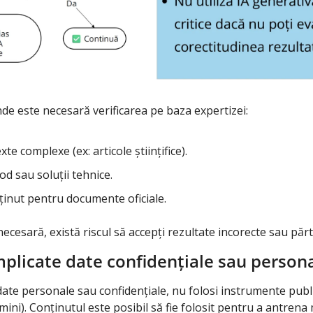
nde este necesară verificarea pe baza expertizei:
e complexe (ex: articole științifice).
d sau soluții tehnice. 
ținut pentru documente oficiale.
ecesară, există riscul să accepți rezultate incorecte sau părt
mplicate date confidențiale sau person
date personale sau confidențiale, nu folosi instrumente publi
ni). Conținutul este posibil să fie folosit pentru a antrena 