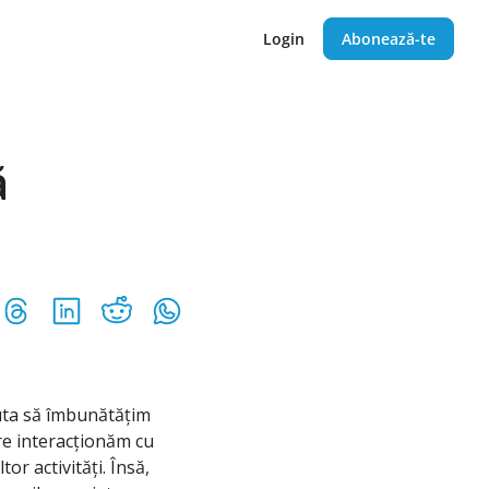
Login
Abonează-te
 
uta să îmbunătățim 
re interacționăm cu 
r activități. Însă, 