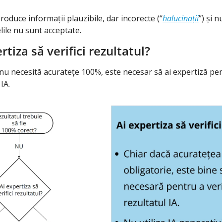
oduce informații plauzibile, dar incorecte (“
halucinații
”) și 
elile nu sunt acceptate.
rtiza să verifici rezultatul?
nu necesită acuratețe 100%, este necesar să ai expertiză pent
IA.