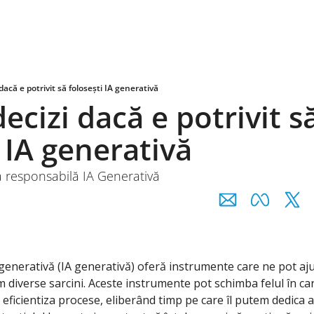
acă e potrivit să folosești IA generativă
cizi dacă e potrivit să
i IA generativă
 responsabilă IA Generativă
lă generativă (IA generativă) oferă instrumente care ne pot aj
m diverse sarcini. Aceste instrumente pot schimba felul în ca
 eficientiza procese, eliberând timp pe care îl putem dedica alto