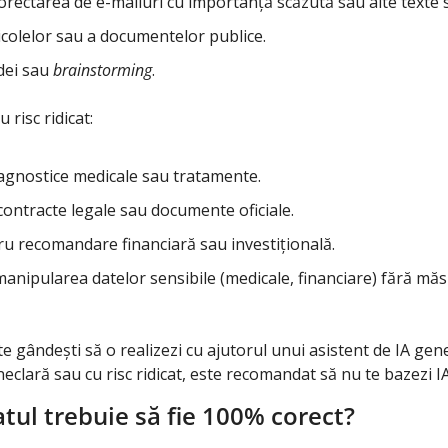
orectarea de e-mailuri cu importanță scăzută sau alte texte 
colelor sau a documentelor publice.
ei sau 
brainstorming
.
 risc ridicat:
iagnostice medicale sau tratamente.
ontracte legale sau documente oficiale.
ru recomandare financiară sau investițională.
manipularea datelor sensibile (medicale, financiare) fără măsu
e gândești să o realizezi cu ajutorul unui asistent de IA gen
eclară sau cu risc ridicat, este recomandat să nu te bazezi I
atul trebuie să fie 100% corect?