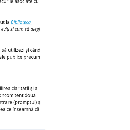
curile asociate cu 
ut la 
Biblioteca 
eviți și cum să alegi 
ă utilizezi și când 
ele publice precum 
ea clarității și a 
concomitent două 
intrare (promptul) și 
ceea ce înseamnă că 