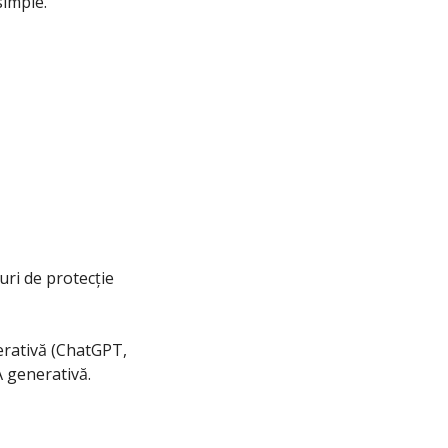
simple.
ri de protecție 
erativă (ChatGPT, 
A generativă. 