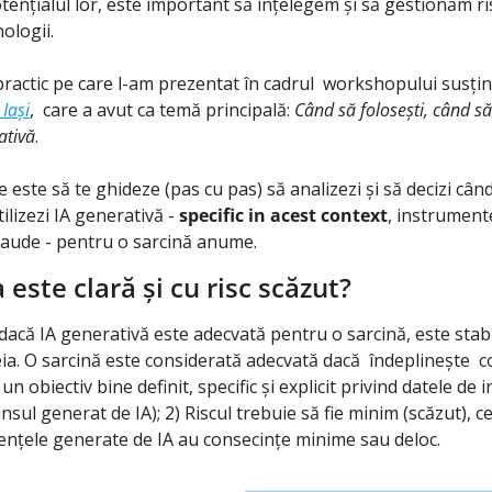
ențialul lor, este important să înțelegem și să gestionăm ris
ologii.
practic pe care l-am prezentat în cadrul  workshopului susțin
Iași
,  care a avut ca temă principală: 
Când să folosești, când să 
ativă
. 
este să te ghideze (pas cu pas) să analizezi și să decizi când s
ilizezi IA generativă - 
specific in acest context
, instrument
laude - pentru o sarcină anume. 
 este clară și cu risc scăzut?
dacă IA generativă este adecvată pentru o sarcină, este stabilir
teia. O sarcină este considerată adecvată dacă  îndeplinește  
e un obiectiv bine definit, specific și explicit privind datele de 
unsul generat de IA); 2) Riscul trebuie să fie minim (scăzut), 
ențele generate de IA au consecințe minime sau deloc.