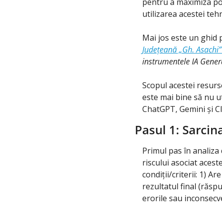
pentru a maximiza pot
utilizarea acestei tehn
Mai jos este un ghid 
Județeană „Gh. Asachi” 
instrumentele IA Gener
Scopul acestei resurse 
este mai bine să nu ut
ChatGPT, Gemini și C
Pasul 1: Sarcina
Primul pas în analiza 
riscului asociat aces
condiții/criterii: 1) Ar
rezultatul final (răsp
erorile sau inconsecv